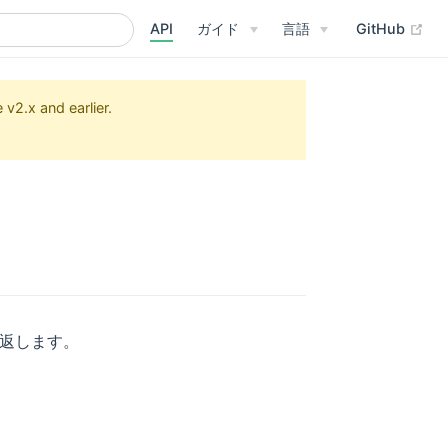
API
ガイド
言語
GitHub
v2.x and earlier.
返します。