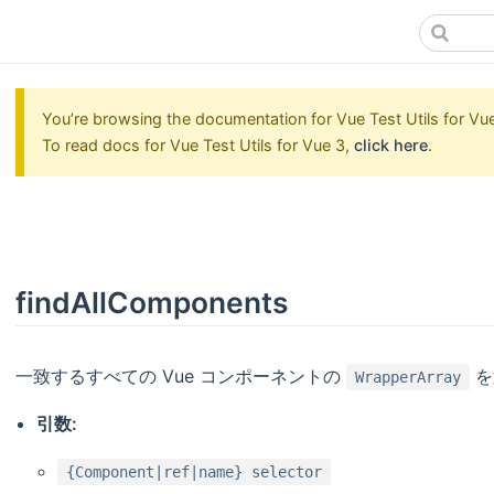
You’re browsing the documentation for Vue Test Utils for Vue 
To read docs for Vue Test Utils for Vue 3,
click here
.
findAllComponents
一致するすべての Vue コンポーネントの
を
WrapperArray
引数:
{Component|ref|name} selector