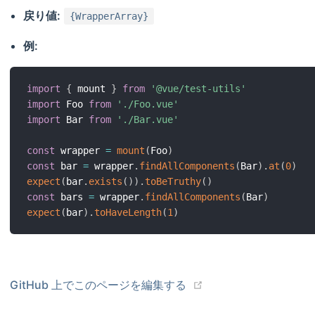
戻り値:
{WrapperArray}
例:
import
{
 mount 
}
from
'@vue/test-utils'
import
 Foo 
from
'./Foo.vue'
import
 Bar 
from
'./Bar.vue'
const
 wrapper 
=
mount
(
Foo
)
const
 bar 
=
 wrapper
.
findAllComponents
(
Bar
)
.
at
(
0
)
expect
(
bar
.
exists
(
)
)
.
toBeTruthy
(
)
const
 bars 
=
 wrapper
.
findAllComponents
(
Bar
)
expect
(
bar
)
.
toHaveLength
(
1
)
GitHub 上でこのページを編集する