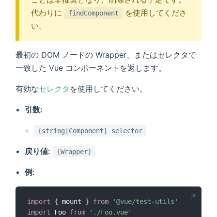
代わりに
を使用してくださ
findComponent
い。
最初の DOM ノードの Wrapper、またはセレクタで
一致した Vue コンポーネントを返します。
有効な
セレクタ
を使用してください。
引数:
{string|Component} selector
戻り値:
{Wrapper}
例:
import
{
 mount 
}
from
'@vue/test-utils'
import
 Foo 
from
'./Foo.vue'