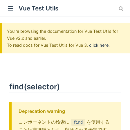
Vue Test Utils
You’re browsing the documentation for Vue Test Utils for
Vue v2.x and earlier.
To read docs for Vue Test Utils for Vue 3,
click here
.
find(selector)
Deprecation warning
コンポーネントの検索に
を使用する
find
ことは非推奨となり、削除される予定です。