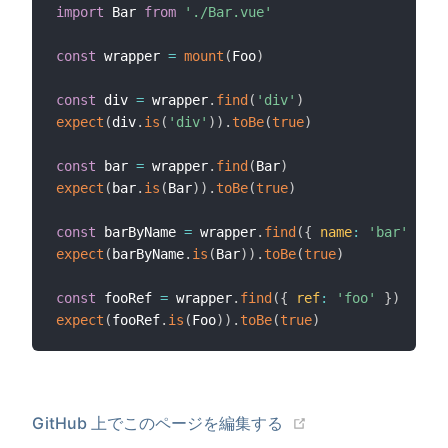
import
 Bar 
from
'./Bar.vue'
const
 wrapper 
=
mount
(
Foo
)
const
 div 
=
 wrapper
.
find
(
'div'
)
expect
(
div
.
is
(
'div'
)
)
.
toBe
(
true
)
const
 bar 
=
 wrapper
.
find
(
Bar
)
expect
(
bar
.
is
(
Bar
)
)
.
toBe
(
true
)
const
 barByName 
=
 wrapper
.
find
(
{
name
:
'bar'
}
)
expect
(
barByName
.
is
(
Bar
)
)
.
toBe
(
true
)
const
 fooRef 
=
 wrapper
.
find
(
{
ref
:
'foo'
}
)
expect
(
fooRef
.
is
(
Foo
)
)
.
toBe
(
true
)
GitHub 上でこのページを編集する